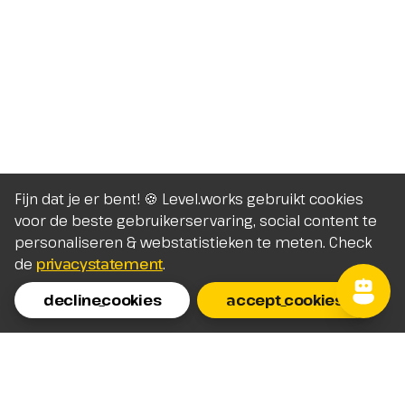
Fijn dat je er bent! 🍪 Level.works gebruikt cookies
voor de beste gebruikerservaring, social content te
personaliseren & webstatistieken te meten. Check
de
privacystatement
.
decline_cookies
accept_cookies
Homepage