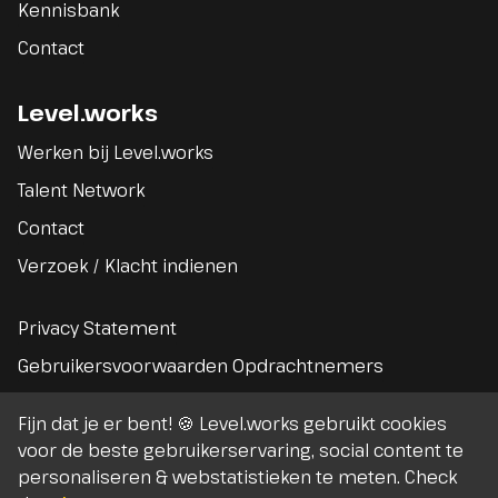
Kennisbank
Contact
Level.works
Werken bij Level.works
Talent Network
Contact
Verzoek / Klacht indienen
Privacy Statement
Gebruikersvoorwaarden Opdrachtnemers
Gebruikersvoorwaarden Opdrachtgevers
Fijn dat je er bent! 🍪 Level.works gebruikt cookies
Algemene voorwaarden
voor de beste gebruikerservaring, social content te
personaliseren & webstatistieken te meten. Check