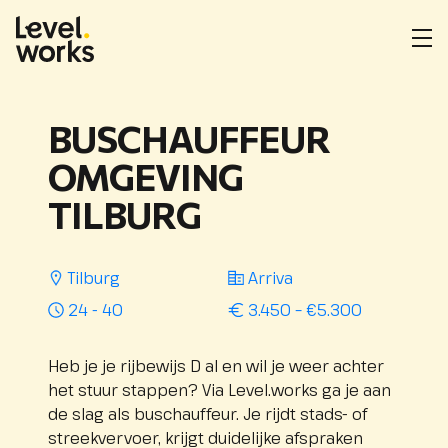
Homepage
Me
ope
Locatie
Opdrachtgever
Uren
Salarisindicatie
:
:
:
per
BUSCHAUFFEUR
week
:
OMGEVING
TILBURG
Tilburg
Arriva
24 - 40
3.450 – €5.300
Heb je je rijbewijs D al en wil je weer achter
het stuur stappen? Via Level.works ga je aan
de slag als buschauffeur. Je rijdt stads- of
streekvervoer, krijgt duidelijke afspraken