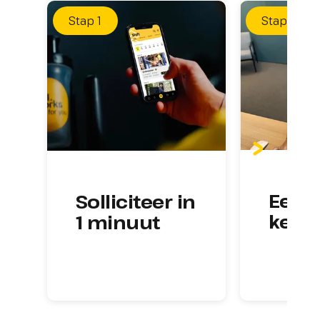
Stap
1
Stap
2
Eerst
Solliciteer in 
kenn
1 minuut