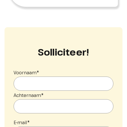
Solliciteer!
Voornaam
*
Achternaam
*
E-mail
*