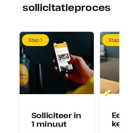
sollicitatieproces
Stap
1
Stap
2
Eerst
Solliciteer in 
kenn
1 minuut