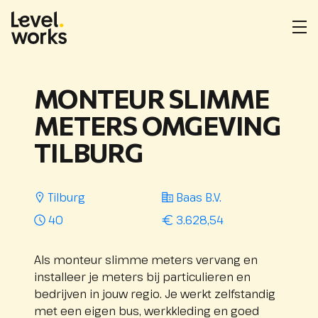
Homepage
Me
ope
Locatie
Opdrachtgever
Uren
Salarisindicatie
:
:
:
per
MONTEUR SLIMME
week
:
METERS OMGEVING
TILBURG
Tilburg
Baas B.V.
40
3.628,54
Als monteur slimme meters vervang en
installeer je meters bij particulieren en
bedrijven in jouw regio. Je werkt zelfstandig
met een eigen bus, werkkleding en goed