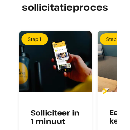
sollicitatieproces
Stap
1
Stap
2
Eerst
Solliciteer in 
kenn
1 minuut