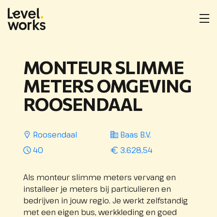
Homepage
Me
ope
Locatie
Opdrachtgever
Uren
Salarisindicatie
:
:
:
per
MONTEUR SLIMME
week
:
METERS OMGEVING
ROOSENDAAL
Roosendaal
Baas B.V.
40
3.628,54
Als monteur slimme meters vervang en
installeer je meters bij particulieren en
bedrijven in jouw regio. Je werkt zelfstandig
met een eigen bus, werkkleding en goed