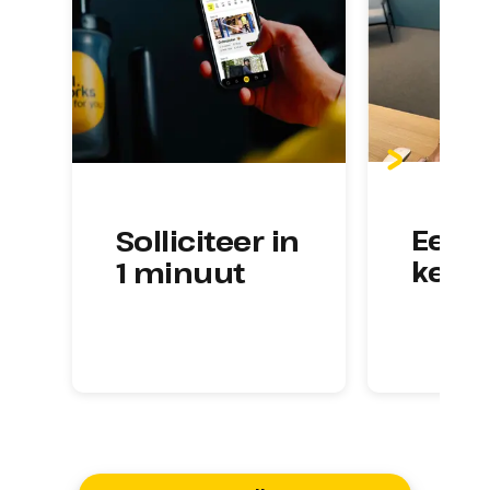
Eerst
Solliciteer in 
kenn
1 minuut