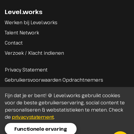
Level.works
Werken bij Level.works
Talent Network
Contact
Verzoek / Klacht indienen
Privacy Statement
Gebruikersvoorwaarden Opdrachtnemers
Gebruikersvoorwaarden Opdrachtgevers
Fijn dat je er bent! 🍪 Level.works gebruikt cookies
Algemene voorwaarden
voor de beste gebruikerservaring, social content te
personaliseren & webstatistieken te meten. Check
de
privacystatement
.
Functionele ervaring