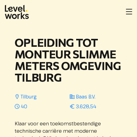
Homepage
Me
ope
Locatie
Opdrachtgever
Uren
Salarisindicatie
:
:
:
per
OPLEIDING TOT
week
:
MONTEUR SLIMME
METERS OMGEVING
TILBURG
Tilburg
Baas B.V.
40
3.628,54
Klaar voor een toekomstbestendige
technische carrière met moderne