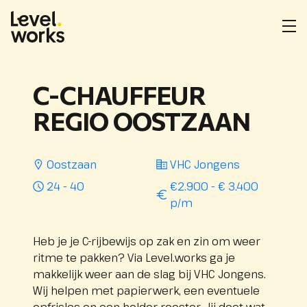
Homepage
Me
ope
Locatie
Opdrachtgever
Uren
Salarisindicatie
:
:
:
per
C-CHAUFFEUR
week
:
REGIO OOSTZAAN
Oostzaan
VHC Jongens
24 - 40
€2.900 - € 3.400
p/m
Heb je je C-rijbewijs op zak en zin om weer
ritme te pakken? Via Level.works ga je
makkelijk weer aan de slag bij VHC Jongens.
Wij helpen met papierwerk, een eventuele