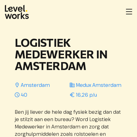
Homepage
Me
ope
Locatie
Opdrachtgever
Uren
Salarisindicatie
:
:
:
per
LOGISTIEK
week
:
MEDEWERKER IN
AMSTERDAM
Amsterdam
Medux Amsterdam
40
16,26 p/u
Ben jij liever de hele dag fysiek bezig dan dat
je stilzit aan een bureau? Word Logistiek
Medewerker in Amsterdam en zorg dat
zorghulpmiddelen zoals rolstoelen en